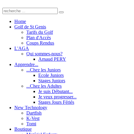
Home
Golf de St Genis
Tarifs du Golf
Plan d'Accès
Coups Rendus
L'AGA
Qui sommes-nous?
Arnaud PERY
Apprendre...
...Chez les Juniors
Ecole Juniors
Stages Juniors
...Chez les Adultes
Je suis Débutant...
Je veux progresser...
Stages Jours Fériés
New Technology
Dartfish
K-Vest
Tomi
Boutique