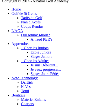
Copyright © 2014 - Albatros Golf Academy
Home
Golf de St Genis
Tarifs du Golf
Plan d'Accès
Coups Rendus
L'AGA
Qui sommes-nous?
Arnaud PERY
Apprendre...
...Chez les Juniors
Ecole Juniors
Stages Juniors
...Chez les Adultes
Je suis Débutant...
Je veux progresser...
Stages Jours Fériés
New Technology
Dartfish
K-Vest
Tomi
Boutique
Matériel Enfants
Chariots