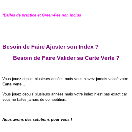
*Balles de practice et Green-Fee non inclus
B
esoin de
F
aire
A
juster son
I
ndex ?
B
esoin de
F
aire
V
alider sa
C
arte
V
erte ?
Vous jouez depuis plusieurs années mais vous n’avez jamais validé votre
Carte Verte...
Vous jouez depuis plusieurs années mais votre index n’est pas exact car
vous ne faites jamais de compétition...
Nous avons des solutions pour vous !