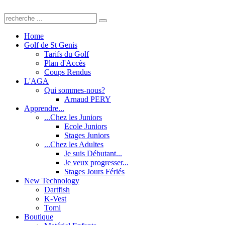
Home
Golf de St Genis
Tarifs du Golf
Plan d'Accès
Coups Rendus
L'AGA
Qui sommes-nous?
Arnaud PERY
Apprendre...
...Chez les Juniors
Ecole Juniors
Stages Juniors
...Chez les Adultes
Je suis Débutant...
Je veux progresser...
Stages Jours Fériés
New Technology
Dartfish
K-Vest
Tomi
Boutique