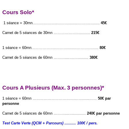
Cours
S
olo*
1 séance = 30mn………………..………........……….….....
45€
Carnet de 5 séances de 30mn ………………….........
215€
1 séance = 60mn………………..………........……….….....
80€
Carnet de 5 séances de 60mn ………....….….........
380€
C
ours
A P
lusieurs (Max. 3 personnes)*
1 séance = 60mn …………………………….……......……
50€ par
personne
Carnet de 5 séances de 60mn ………....…...........
240€ par personne
Test Carte Verte (QCM + Parcours) .......... 100€ / pers.