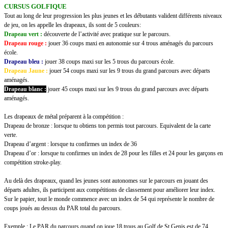
CURSUS GOLFIQUE
Tout au long de leur progression les plus jeunes et les débutants valident différents niveaux
de jeu, on les appelle les drapeaux, ils sont de 5 couleurs:
Drapeau vert :
découverte de l’activité avec pratique sur le parcours.
Drapeau rouge :
jouer 36 coups maxi en autonomie sur 4 trous aménagés du parcours
école.
Drapeau bleu :
jouer 38 coups maxi sur les 5 trous du parcours école.
Drapeau Jaune :
jouer 54 coups maxi sur les 9 trous du grand parcours avec départs
aménagés.
Drapeau blanc :
jouer 45 coups maxi sur les 9 trous du grand parcours avec départs
aménagés.
Les drapeaux de métal préparent à la compétition :
Drapeau de bronze : lorsque tu obtiens ton permis tout parcours. Equivalent de la carte
verte.
Drapeau d’argent : lorsque tu confirmes un index de 36
Drapeau d’or : lorsque tu confirmes un index de 28 pour les filles et 24 pour les garçons en
compétition stroke-play.
Au delà des drapeaux, quand les jeunes sont autonomes sur le parcours en jouant des
départs adultes, ils participent aux compétitions de classement pour améliorer leur index.
Sur le papier, tout le monde commence avec un index de 54 qui représente le nombre de
coups joués au dessus du PAR total du parcours.
Exemple :
Le PAR du parcours quand on joue 18 trous au Golf de St Genis est de 74