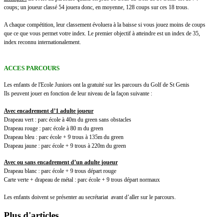
coups; un joueur classé 54 jouera donc, en moyenne, 128 coups sur ces 18 trous.
A chaque compétition, leur classement évoluera à la baisse si vous jouez moins de coups
que ce que vous permet votre index. Le premier objectif à atteindre est un index de 35,
index reconnu internationalement.
ACCES PARCOURS
Les enfants de l'Ecole Juniors ont la gratuité sur les parcours du Golf de St Genis
Ils peuvent jouer en fonction de leur niveau de la façon suivante :
Avec encadrement d’1 adulte joueur
Drapeau vert : parc école à 40m du green sans obstacles
Drapeau rouge : parc école à 80 m du green
Drapeau bleu : parc école + 9 trous à 135m du green
Drapeau jaune : parc école + 9 trous à 220m du green
Avec ou sans encadrement d’un adulte joueur
Drapeau blanc : parc école + 9 trous départ rouge
Carte verte + drapeau de métal : parc école + 9 trous départ normaux
Les enfants doivent se présenter au secrétariat avant d’aller sur le parcours.
Plus d'articles...