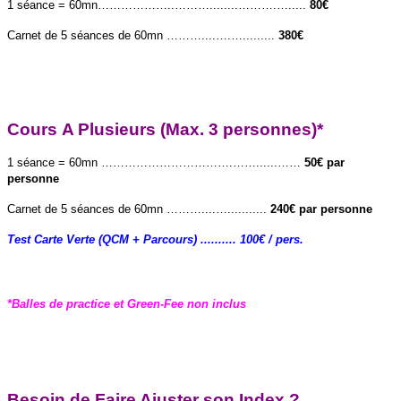
1 séance = 60mn………………..………........……….….....
80€
Carnet de 5 séances de 60mn ………....….….........
380€
C
ours
A P
lusieurs (Max. 3 personnes)*
1 séance = 60mn …………………………….……......……
50€ par
personne
Carnet de 5 séances de 60mn ………....…...........
240€ par personne
Test Carte Verte (QCM + Parcours) .......... 100€ / pers.
*Balles de practice et Green-Fee non inclus
B
esoin de
F
aire
A
juster son
I
ndex ?