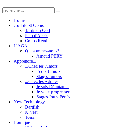
Home
Golf de St Genis
Tarifs du Golf
Plan d'Accès
Coups Rendus
L'AGA
Qui sommes-nous?
Arnaud PERY
Apprendre...
...Chez les Juniors
Ecole Juniors
Stages Juniors
...Chez les Adultes
Je suis Débutant...
Je veux progresser...
Stages Jours Fériés
New Technology
Dartfish
K-Vest
Tomi
Boutique