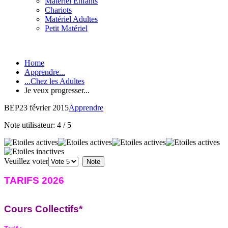
Matériel Enfants
Chariots
Matériel Adultes
Petit Matériel
Home
Apprendre...
...Chez les Adultes
Je veux progresser...
BEP
23 février 2015
Apprendre
Note utilisateur:
4
/
5
Veuillez voter
TARIFS 2026
C
ours
C
ollectifs*