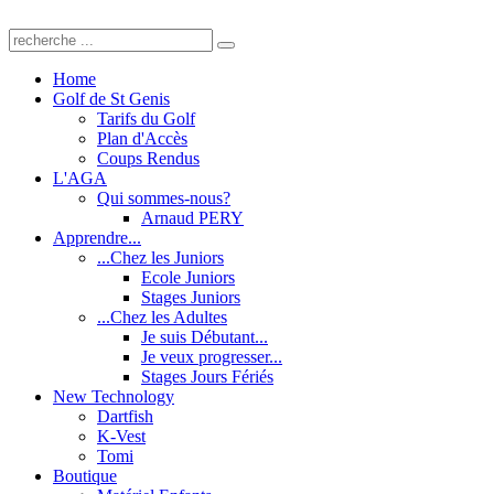
Home
Golf de St Genis
Tarifs du Golf
Plan d'Accès
Coups Rendus
L'AGA
Qui sommes-nous?
Arnaud PERY
Apprendre...
...Chez les Juniors
Ecole Juniors
Stages Juniors
...Chez les Adultes
Je suis Débutant...
Je veux progresser...
Stages Jours Fériés
New Technology
Dartfish
K-Vest
Tomi
Boutique